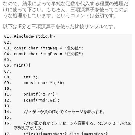
なので、結果によって単純な定数を代入する程度の処理だ
けに使って下さい。もちろん、三項演算子を使ってこのよ
うな処理をしています。というコメントは必須です。
以下はIF分と三項演算子を使った比較サンプルです。
#include<stdio.h>
const char *msgNeg = "負の値";
const char *msgPos = "正の値";
main(){
int z;
const char *a,*b;
printf("z=?");
scanf("%d",&z);
//ｚが正か負の値かでメッセージを表示する。
//zが正か負かでメッセージを変更する。bにメッセージの文
字列先頭が入る。
if(z<0){a=msgNeg;} else {a=msgPos;}