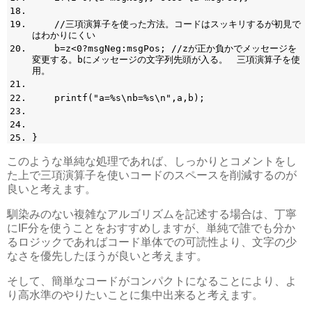
//三項演算子を使った方法。コードはスッキリするが初見で
はわかりにくい
b=z<0?msgNeg:msgPos; //zが正か負かでメッセージを
変更する。bにメッセージの文字列先頭が入る。 三項演算子を使
用。
printf("a=%s\nb=%s\n",a,b);
}
このような単純な処理であれば、しっかりとコメントをし
た上で三項演算子を使いコードのスペースを削減するのが
良いと考えます。
馴染みのない複雑なアルゴリズムを記述する場合は、丁寧
にIF分を使うことをおすすめしますが、単純で誰でも分か
るロジックであればコード単体での可読性より、文字の少
なさを優先したほうが良いと考えます。
そして、簡単なコードがコンパクトになることにより、よ
り高水準のやりたいことに集中出来ると考えます。