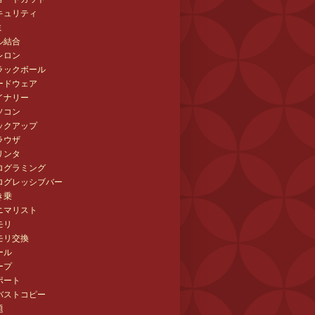
キュリティ
ミ
ル結合
レロン
ラックボール
ードウェア
イナリー
ソコン
ックアップ
ラウザ
リンタ
ログラミング
ログレッシブバー
き乗
ニマリスト
モリ
モリ交換
ール
ープ
ポート
バストコピー
題