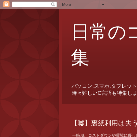
日常の
集
パソコン,スマホ,タブレ
時々難しいC言語も特集し
【嘘】裏紙利用は失
一時期、コストダウンや環境に優し