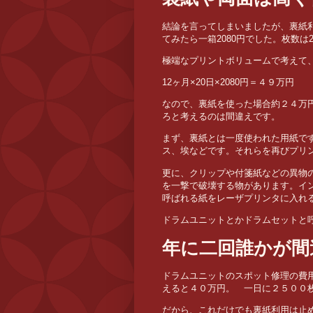
結論を言ってしまいましたが、裏紙利
てみたら一箱2080円でした。枚数は
極端なプリントボリュームで考えて
12ヶ月×20日×2080円＝４９万円
なので、裏紙を使った場合約２４万
ろと考えるのは間違えです。
まず、裏紙とは一度使われた用紙で
ス、埃などです。それらを再びプリ
更に、クリップや付箋紙などの異物
を一撃で破壊する物があります。イ
呼ばれる紙をレーザプリンタに入れ
ドラムユニットとかドラムセットと
年に二回誰かが間
ドラムユニットのスポット修理の費
えると４０万円。 一日に２５００
だから、これだけでも裏紙利用は止