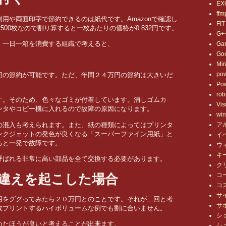
EX
ffm
用や両面印字で節約できるのは紙代です。Amazonで確認し
FIT
2500枚なので割り算すると一枚あたりの価格が0.832円です。
G+
、一日一箱を消費する組織で考えると、
Ga
Go
Mi
po
円の節約が可能です。ただ、年間２４万円の節約は大きいだ
Pow
ro
す。そのため、色々なゴミが付着しています。消しゴムカ
Vis
ンタやコピー機に入れるので故障の原因になります。
wi
の混入も考えられます。また、紙の種類によってはプリンタ
ア
ンクジェットの発色が良くなる「スーパーファイン用紙」と
イ
ると一発で故障です。
ウ
キ
呼ばれる非常に高い部品を全て交換する必要があります。
ク
違えを起こした場合
コ
コ
サ
用をググってみたら２０万円とのことです。それが二回と考
サ
枚プリントするハイボリュームな例でも割に合いません。
シ
めたほうが良いと考えることが出来ます。
シ