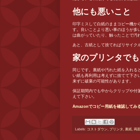
他にも悪いこと
印字ミスして白紙のままコピー機か
す。良いことより悪い事のほうが多
は曲がっていたり、触ったことで汚
あと、古紙として捨てればリサイク
家のプリンタでも
同じです。裏紙や汚れた紙を入れる
い紙も再利用は考えずに捨てて下さ
来ずに破棄の可能性があります。
保証期間内でも中からクリップや付
えて下さい。
Amazonでコピー用紙を確認してみ
Labels:
コストダウン
,
プリンタ
,
裏紙
,
両