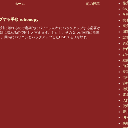
格安
ホーム
前の投稿
学
学
る手順 robocopy
携
研
絶対に壊れるので定期的にパソコンの外にバックアップする必要が
固
対に壊れるので同じと言えます。しかし、その２つが同時に故障
、同時にパソコンとバックアップしたUSBメモリが壊れ...
誤
資
社
縦
縦
助
乗
情
節
地
電
入
便
豊
明
裏