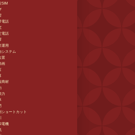
SIM
び
習
帯電話
究
定電話
謬
産運用
内システム
位置
動画
言
算
報商材
約
頭力
卓
門
利ショートカット
川
和電機
紙