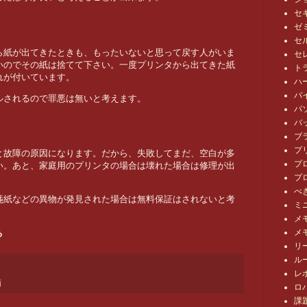
セ
ゼ
セ
ら紙が出てきたときも、もったいないと思って戻す人がいま
セ
いのでその紙は捨てて下さい。一度プリンタから出てきた紙
ト
れが付いています。
ハ
バ
ルされるので罪悪は無いと考えます。
パ
バ
ブ
プ
と故障の原因になります。だから、失敗してまだ、空白が多
プ
い。あと、家庭用のプリンタの場合は壊れた場合は修理が出
プ
べ
箋紙などの異物が発見された場合は無料保証はされないと考
ミ
メ
メ
る
リ
ル
レ
面
ロ
課