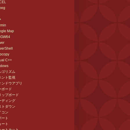
CEL
peg
+
rmin
ogle Map
nGW64
wer
erShell
bocopy
ual C++
ndows
ルゴリズム
ベント監視
ィンドウアプリ
ーボード
リップボード
ーディング
ストダウン
イコン
ポート
ョート
ョートカット