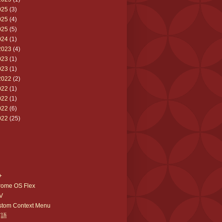
025
(3)
025
(4)
025
(5)
024
(1)
2023
(4)
023
(1)
023
(1)
2022
(2)
022
(1)
022
(1)
022
(6)
022
(25)
+
rome OS Flex
V
stom Context Menu
言語